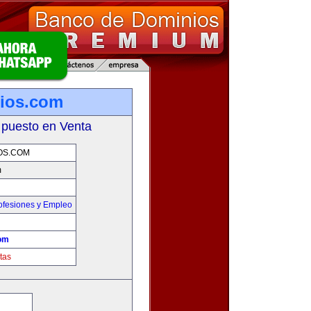
ios.com
 puesto en Venta
OS.COM
m
ofesiones y Empleo
om
tas