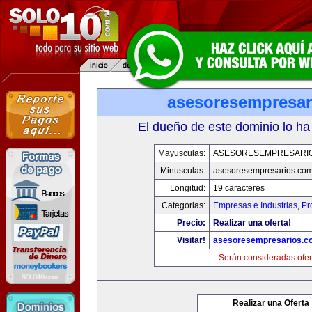
asesoresempresar
El dueño de este dominio lo ha
Mayusculas:
ASESORESEMPRESARI
Minusculas:
asesoresempresarios.co
Longitud:
19 caracteres
Categorias:
Empresas e Industrias
,
Pr
Precio:
Realizar una oferta!
Visitar!
asesoresempresarios.c
Serán consideradas ofer
Realizar una Oferta