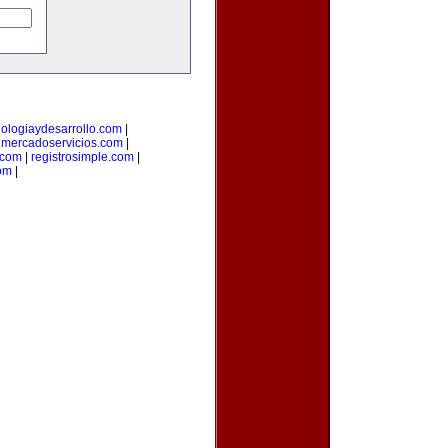
nologiaydesarrollo.com
|
|
mercadoservicios.com
|
.com
|
registrosimple.com
|
om
|