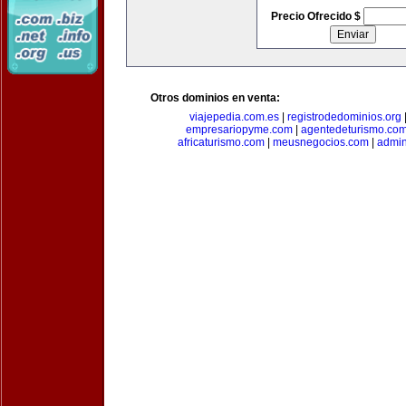
Precio Ofrecido $
Otros dominios en venta:
viajepedia.com.es
|
registrodedominios.org
empresariopyme.com
|
agentedeturismo.co
africaturismo.com
|
meusnegocios.com
|
admin