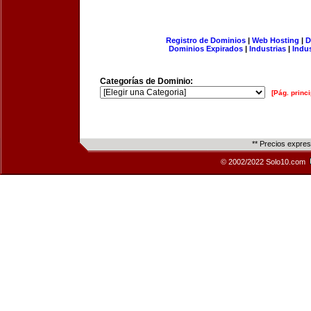
Registro de Dominios
|
Web Hosting
|
D
Dominios Expirados
|
Industrias
|
Indu
Categorías de Dominio:
[Pág. princi
** Precios expre
© 2002/2022 Solo10.com