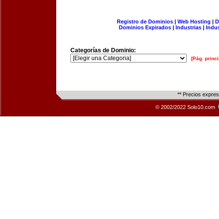
Registro de Dominios
|
Web Hosting
|
D
Dominios Expirados
|
Industrias
|
Indu
Categorías de Dominio:
[Pág. princi
** Precios expre
© 2002/2022 Solo10.com