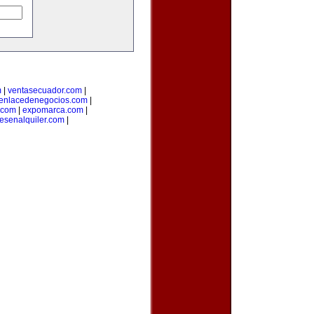
m
|
ventasecuador.com
|
enlacedenegocios.com
|
.com
|
expomarca.com
|
esenalquiler.com
|