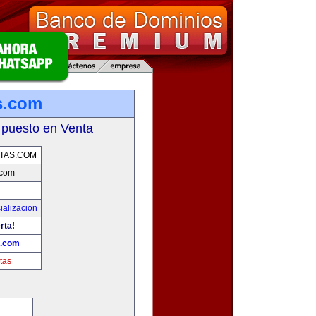
s.com
 puesto en Venta
TAS.COM
.com
ializacion
rta!
s.com
tas