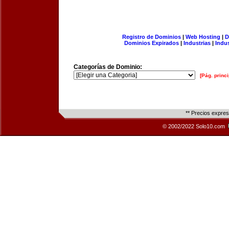
Registro de Dominios
|
Web Hosting
|
D
Dominios Expirados
|
Industrias
|
Indu
Categorías de Dominio:
[Pág. princi
** Precios expre
© 2002/2022 Solo10.com