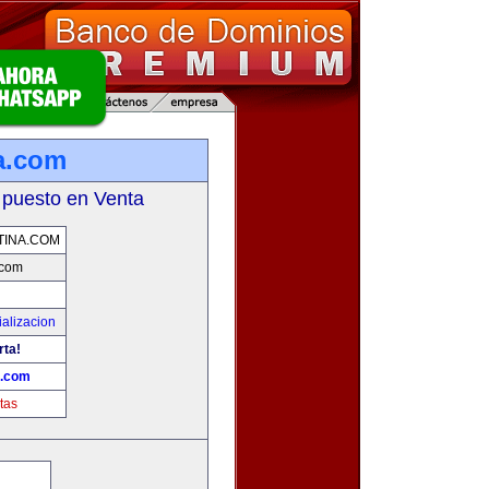
a.com
 puesto en Venta
INA.COM
.com
alizacion
rta!
a.com
tas