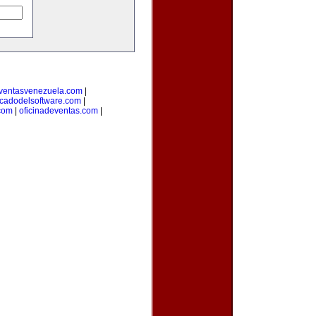
ventasvenezuela.com
|
cadodelsoftware.com
|
com
|
oficinadeventas.com
|