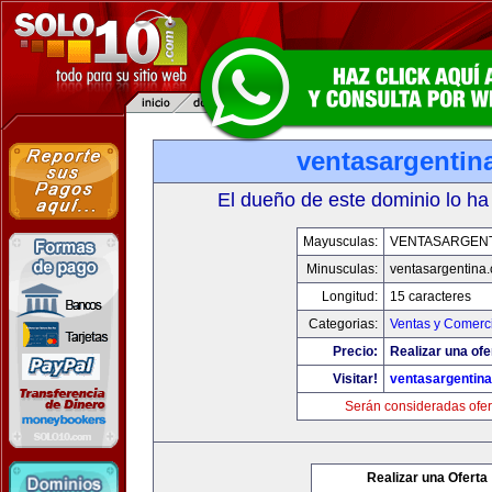
ventasargentin
El dueño de este dominio lo ha
Mayusculas:
VENTASARGENT
Minusculas:
ventasargentina
Longitud:
15 caracteres
Categorias:
Ventas y Comerci
Precio:
Realizar una ofe
Visitar!
ventasargentin
Serán consideradas ofer
Realizar una Oferta