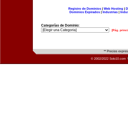
Registro de Dominios
|
Web Hosting
|
D
Dominios Expirados
|
Industrias
|
Indu
Categorías de Dominio:
[Pág. princi
** Precios expre
© 2002/2022 Solo10.com