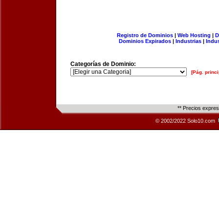
Registro de Dominios
|
Web Hosting
|
D
Dominios Expirados
|
Industrias
|
Indu
Categorías de Dominio:
[Pág. princi
** Precios expre
© 2002/2022 Solo10.com