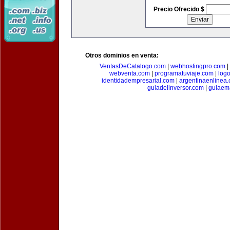
Precio Ofrecido $
Otros dominios en venta:
VentasDeCatalogo.com
|
webhostingpro.com
|
webventa.com
|
programatuviaje.com
|
log
identidadempresarial.com
|
argentinaenlinea
guiadelinversor.com
|
guiaem