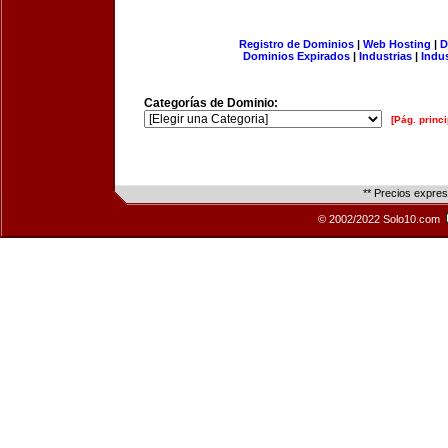
Registro de Dominios
|
Web Hosting
|
D
Dominios Expirados
|
Industrias
|
Indu
Categorías de Dominio:
[Pág. princi
** Precios expre
© 2002/2022 Solo10.com