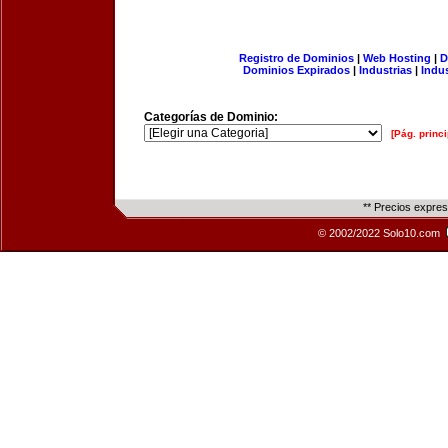
Registro de Dominios
|
Web Hosting
|
D
Dominios Expirados
|
Industrias
|
Indu
Categorías de Dominio:
[Pág. princi
** Precios expre
© 2002/2022 Solo10.com