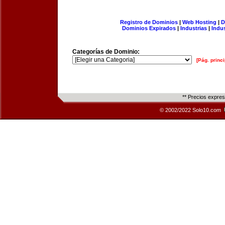
Registro de Dominios
|
Web Hosting
|
D
Dominios Expirados
|
Industrias
|
Indu
Categorías de Dominio:
[Pág. princi
** Precios expre
© 2002/2022 Solo10.com