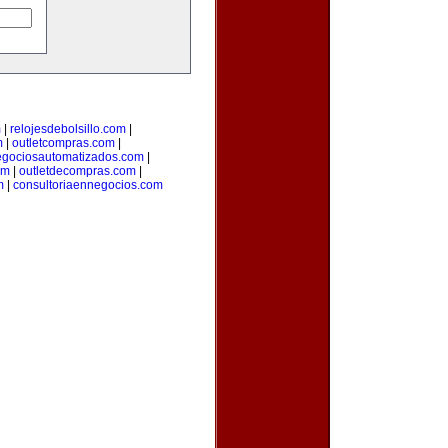
m
|
relojesdebolsillo.com
|
m
|
outletcompras.com
|
gociosautomatizados.com
|
om
|
outletdecompras.com
|
m
|
consultoriaennegocios.com