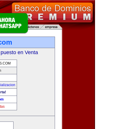
.com
 puesto en Venta
S.COM
m
ializacion
rta!
om
tas