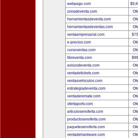
webpago.com
$9,
zonadeventa.com
Ofe
herramientasdeventa.com
Ofe
herramientasdeventas.com
Ofe
ventaempresarial.com
$7
e-precios.com
Ofe
cursoventas.com
Ofe
libreventa.com
$9
avisosdeventa.com
Ofe
ventadetickets.com
Ofe
ventasvehiculos.com
Ofe
estrategiadeventa.com
Ofe
ventaderemate.com
Ofe
ofertaportv.com
Ofe
articulosenoferta.com
Ofe
productosenoferta.com
Ofe
paquetesenoferta.com
Ofe
ventadehardware.com
Ofe