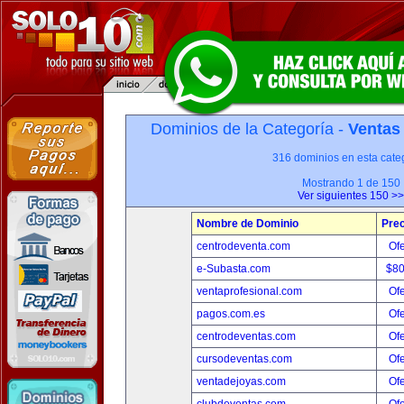
Dominios de la Categoría -
Ventas
316 dominios en esta categ
Mostrando 1 de 150
Ver siguientes 150 >>
Nombre de Dominio
Prec
centrodeventa.com
Ofe
e-Subasta.com
$8
ventaprofesional.com
Ofe
pagos.com.es
Ofe
centrodeventas.com
Ofe
cursodeventas.com
Ofe
ventadejoyas.com
Ofe