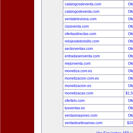
catalogosdeventa.com
Ofe
catalogodeventa.com
Ofe
ventatelevisiva.com
Ofe
clasiventa.com
Ofe
ofertasdirectas.com
Ofe
relojesdebolsillo.com
Ofe
sectorventas.com
Ofe
entradasenventa.com
Ofe
mejorventa.com
Ofe
monetiza.com.es
Ofe
monetizacion.com.es
Ofe
monetizacion.es
Ofe
monetizacao.com
$1,
ofertelo.com
Ofe
tusventas.es
Ofe
ventasmayoreo.com
Ofe
ventadeartesanias.com
$2