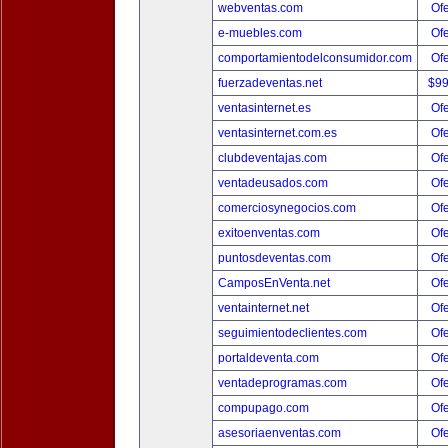
webventas.com
Ofe
e-muebles.com
Ofe
comportamientodelconsumidor.com
Ofe
fuerzadeventas.net
$9
ventasinternet.es
Ofe
ventasinternet.com.es
Ofe
clubdeventajas.com
Ofe
ventadeusados.com
Ofe
comerciosynegocios.com
Ofe
exitoenventas.com
Ofe
puntosdeventas.com
Ofe
CamposEnVenta.net
Ofe
ventainternet.net
Ofe
seguimientodeclientes.com
Ofe
portaldeventa.com
Ofe
ventadeprogramas.com
Ofe
compupago.com
Ofe
asesoriaenventas.com
Ofe