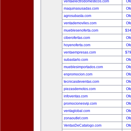
ventaelectrodomesticos.com
Ofe
maquinasusadas.com
Ofe
agrosubasta.com
Ofe
ventademoviles.com
Ofe
mueblesenoferta.com
$3
ciberofertas.com
Ofe
hoyenoferta.com
Ofe
ventaempresas.com
$7
subastarlo.com
Ofe
mueblesimportados.com
Ofe
enpromocion.com
Ofe
tecnicasdeventas.com
Ofe
piezasdemotos.com
Ofe
infoventas.com
Ofe
promocionesvip.com
Ofe
ventaglobal.com
Ofe
zonaoutlet.com
Ofe
VentasDeCatalogo.com
Ofe